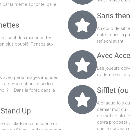
sortent des orbi
t par la même sonorité, ça le
Sans thè
nettes
Au coup de siffle
entrer dans la p
lés, sont des marionnettes.
réfléchi avant.
 en plus doublé. Pensez aux
Avec Acce
Les joueurs doive
évidemment, et ce
is avec personnages imposés
Le public est pris à parti («
Sifflet (ou
l ? – Dans la forêt, dans la
À chaque fois que 
Stand Up
dernier mot qu’i
ce mot ne plaît pa
devra proposer u
ire des sketches sur scène (cf.
que le nouveau mo