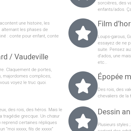
sorcières, des v
enfants/ados. Ça
Film d’hor
acontent une histoire, les
 en alternant les phases de
iné : conte pour enfant, conte
Loups-garous, Go
essayez de ne p
suite. Pensez au
rd / Vaudeville
d’ados, une maiso
etc…
re. Claquement de portes,
Épopée m
, majordomes complices,
vous voyez le truc quoi.
Des rois, des val
chevaliers de la
ux, des rois, des héros. Mais le
Dessin a
 la tragédie grecque. Un chœur
) reprend certaines répliques
Plusieurs styles 
n "moi xxxxx, fils de xxxxx"