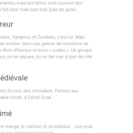
ampires, mais les héros sont souvent des
 fait peur mais pas trop (pas de gore).
reur
ules, Vampires et Zombies, c’est ici. Mais
as tomber dans une galerie de monstres de
x films d’horreur et leurs « codes ». Un groupe
n, on se sépare, on se fait tuer à tour de rôle
édiévale
ets, la cour, des chevaliers. Pensez aux
 table ronde, à Sacré Graal…
nimé
; le manga, le cartoon, le scoubidou... Les yeux