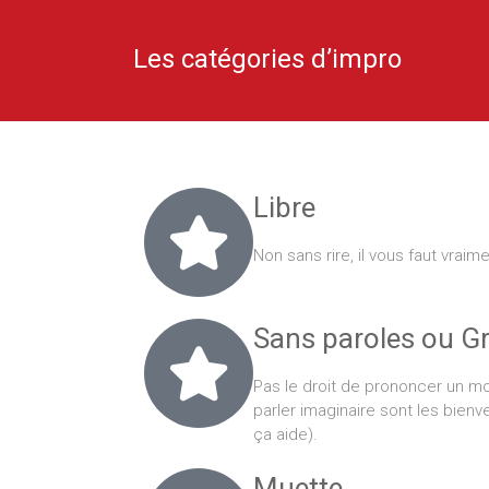
Les catégories d’impro
Libre
Non sans rire, il vous faut vraim
Sans paroles ou G
Pas le droit de prononcer un mo
parler imaginaire sont les bien
ça aide).
Muette