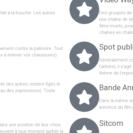
fait à la bouche. Les autres
Des groupes de j
une chaîne de té
films muets, pou
chaînes en chaîn
Spot publi
ement contre la patinoire. Tout
as à enlever vos chaussures)
Généralement cou
l’arbitre), il s’a
thème de l’impro
té des autres, restent figés le
Bande Ann
eau des expressions). Toute
Dans la même vei
annonce du film 
Sitcom
dans une position de leur choix
 peuvent à tout moment quitter la