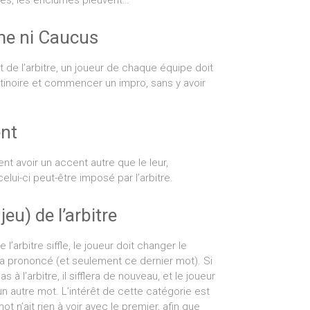
tes, les enclumes pleuvent…
me ni Caucus
t de l’arbitre, un joueur de chaque équipe doit
atinoire et commencer un impro, sans y avoir
nt
nt avoir un accent autre que le leur,
lui-ci peut-être imposé par l’arbitre.
 jeu) de l’arbitre
l’arbitre siffle, le joueur doit changer le
l a prononcé (et seulement ce dernier mot). Si
s à l’arbitre, il sifflera de nouveau, et le joueur
n autre mot. L’intérêt de cette catégorie est
t n’ait rien à voir avec le premier, afin que