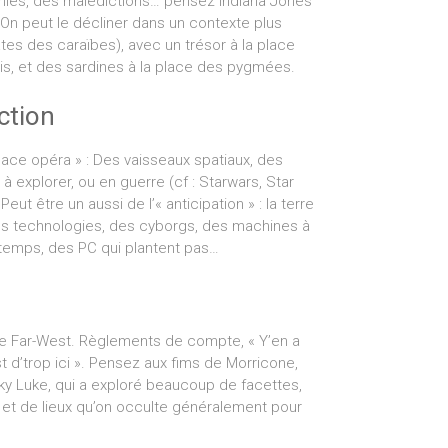
ies, des malédictions… pensez Indiana Jones
On peut le décliner dans un contexte plus
ates des caraïbes), avec un trésor à la place
ais, et des sardines à la place des pygmées.
ction
pace opéra » : Des vaisseaux spatiaux, des
à explorer, ou en guerre (cf : Starwars, Star
Peut être un aussi de l’« anticipation » : la terre
es technologies, des cyborgs, des machines à
temps, des PC qui plantent pas…
le Far-West. Règlements de compte, « Y’en a
t d’trop ici ». Pensez aux fims de Morricone,
ky Luke, qui a exploré beaucoup de facettes,
et de lieux qu’on occulte généralement pour