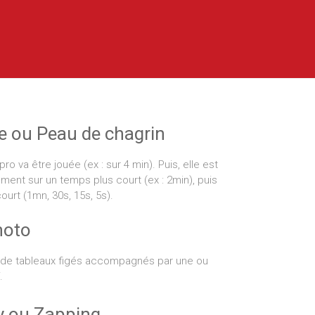
e ou Peau de chagrin
o va être jouée (ex : sur 4 min). Puis, elle est
ement sur un temps plus court (ex : 2min), puis
ourt (1mn, 30s, 15s, 5s).
hoto
de tableaux figés accompagnés par une ou
.
y ou Zapping