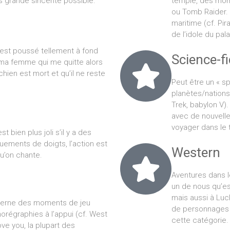
s grande sincérité possible.
temple, des mom
ou Tomb Raider. 
maritime (cf. Pir
de l’idole du pal
o est poussé tellement à fond
Science-fi
t ma femme qui me quitte alors
ien est mort et qu’il ne reste
Peut être un « s
planètes/nations 
Trek, babylon V). 
avec de nouvell
voyager dans le 
t bien plus joli s’il y a des
ements de doigts, l’action est
Western
 qu’on chante.
Aventures dans 
un de nous qu’es
mais aussi à Luc
alterne des moments de jeu
de personnages 
régraphies à l’appui (cf. West
cette catégorie.
ove you, la plupart des