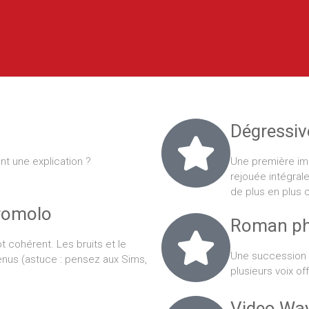
Dégressiv
ent une explication ?
Une première impr
rejouée intégral
de plus en plus c
romolo
Roman p
t cohérent. Les bruits et le
Une succession 
venus (astuce : pensez aux Sims,
plusieurs voix off
Video Wa