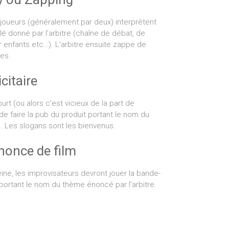
oueurs (généralement par deux) interprètent
lé donné par l’arbitre (chaîne de débat, de
r enfants etc…). L’arbitre ensuite zappe de
es.
citaire
rt (ou alors c’est vicieux de la part de
git de faire la pub du produit portant le nom du
. Les slogans sont les bienvenus.
once de film
ne, les improvisateurs devront jouer la bande-
portant le nom du thème énoncé par l’arbitre.