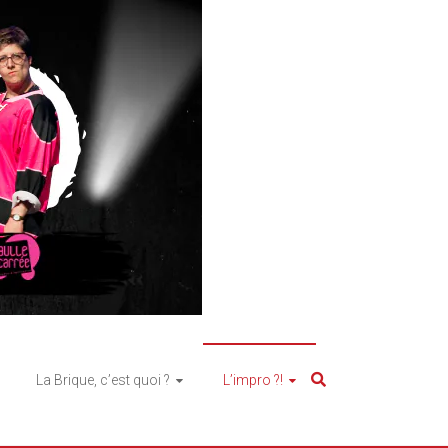
La Brique, c’est quoi ?
L’impro ?!