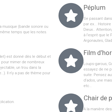
Péplum
Se passant dans 
par ex... Histoir
la musique (bande sonore ou
Dieux… Attention
n même temps que les notes.
à l’esprit que le
Argonautes, Glad
Film d’hor
det) est donné dès le début et
urs pour mimer de nombreux
Loups-garous, Go
jectable, un trou dans la
essayez de ne p
). Il n’y a pas de thème pour
suite. Pensez au
d’ados, une maiso
etc…
Chair de 
lication.
A la manière des