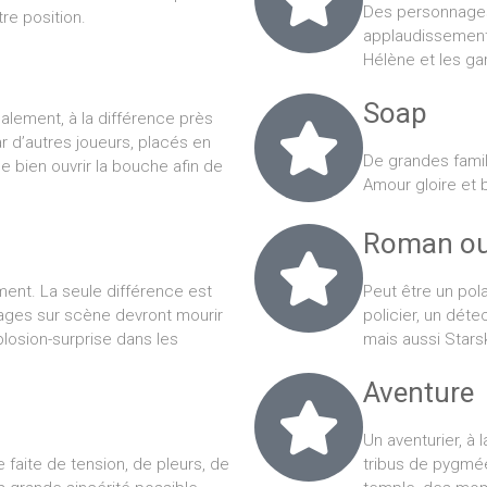
Des personnages 
re position.
applaudissements
Hélène et les ga
Soap
alement, à la différence près
r d’autres joueurs, placés en
De grandes famil
de bien ouvrir la bouche afin de
Amour gloire et b
Roman ou 
ent. La seule différence est
Peut être un pola
nnages sur scène devront mourir
policier, un dét
plosion-surprise dans les
mais aussi Starsk
Aventure
Un aventurier, à 
e faite de tension, de pleurs, de
tribus de pygmée