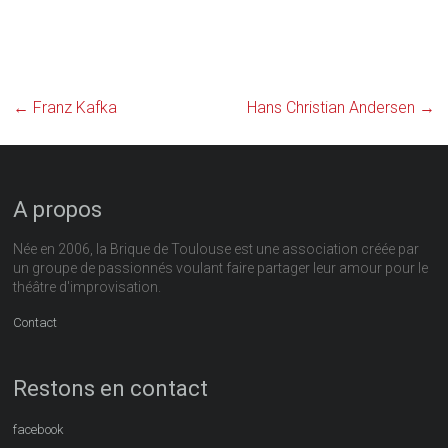
←
Franz Kafka
Hans Christian Andersen
→
A propos
Née en 2006, la Brique de Toulouse est une association créée par
un groupe de passionnés voulant faire partager leur amour pour le
théâtre d'improvisation.
Contact
Restons en contact
facebook