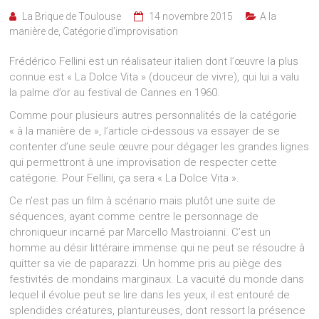
La Brique de Toulouse
14 novembre 2015
A la
manière de
,
Catégorie d'improvisation
Frédérico Fellini est un réalisateur italien dont l’œuvre la plus
connue est « La Dolce Vita » (douceur de vivre), qui lui a valu
la palme d’or au festival de Cannes en 1960.
Comme pour plusieurs autres personnalités de la catégorie
« à la manière de », l’article ci-dessous va essayer de se
contenter d’une seule œuvre pour dégager les grandes lignes
qui permettront à une improvisation de respecter cette
catégorie. Pour Fellini, ça sera « La Dolce Vita ».
Ce n’est pas un film à scénario mais plutôt une suite de
séquences, ayant comme centre le personnage de
chroniqueur incarné par Marcello Mastroianni. C’est un
homme au désir littéraire immense qui ne peut se résoudre à
quitter sa vie de paparazzi. Un homme pris au piège des
festivités de mondains marginaux. La vacuité du monde dans
lequel il évolue peut se lire dans les yeux, il est entouré de
splendides créatures, plantureuses, dont ressort la présence