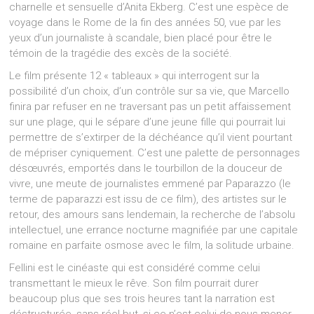
charnelle et sensuelle d’Anita Ekberg. C’est une espèce de
voyage dans le Rome de la fin des années 50, vue par les
yeux d’un journaliste à scandale, bien placé pour être le
témoin de la tragédie des excès de la société.
Le film présente 12 « tableaux » qui interrogent sur la
possibilité d’un choix, d’un contrôle sur sa vie, que Marcello
finira par refuser en ne traversant pas un petit affaissement
sur une plage, qui le sépare d’une jeune fille qui pourrait lui
permettre de s’extirper de la déchéance qu’il vient pourtant
de mépriser cyniquement. C’est une palette de personnages
désœuvrés, emportés dans le tourbillon de la douceur de
vivre, une meute de journalistes emmené par Paparazzo (le
terme de paparazzi est issu de ce film), des artistes sur le
retour, des amours sans lendemain, la recherche de l’absolu
intellectuel, une errance nocturne magnifiée par une capitale
romaine en parfaite osmose avec le film, la solitude urbaine.
Fellini est le cinéaste qui est considéré comme celui
transmettant le mieux le rêve. Son film pourrait durer
beaucoup plus que ses trois heures tant la narration est
déstructurée, sans réel but, si ce n’est celui de nous mener