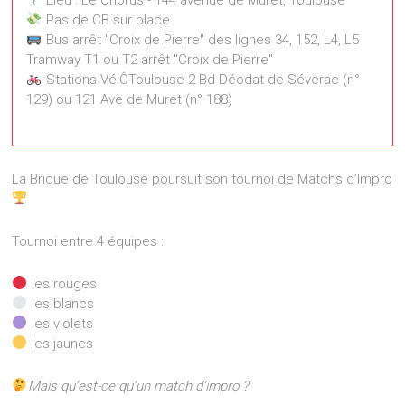
Pas de CB sur place
Bus arrêt "Croix de Pierre" des lignes 34, 152, L4, L5
Tramway T1 ou T2 arrêt "Croix de Pierre"
Stations VélÔToulouse 2 Bd Déodat de Séverac (n°
129) ou 121 Ave de Muret (n° 188)
Le Chorus
144 avenue de Muret - Toulouse
La Brique de Toulouse poursuit son tournoi de Matchs d’Impro
Événements
Tournoi entre 4 équipes :
les rouges
les blancs
les violets
les jaunes
Mais qu’est-ce qu’un match d’impro ?