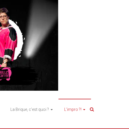
La Brique, c’est quoi ?
L’impro ?!