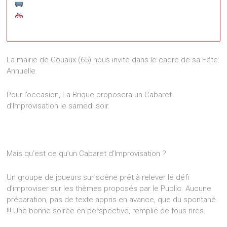
Hangar Communal de Gouaux
Hangar Communal - GOUAUX
La mairie de Gouaux (65) nous invite dans le cadre de sa Fête
Événements
Annuelle.
Pour l’occasion, La Brique proposera un Cabaret
d’Improvisation le samedi soir.
Mais qu’est ce qu’un Cabaret d’Improvisation ?
Un groupe de joueurs sur scène prêt à relever le défi
d’improviser sur les thèmes proposés par le Public. Aucune
préparation, pas de texte appris en avance, que du spontané
!!! Une bonne soirée en perspective, remplie de fous rires.