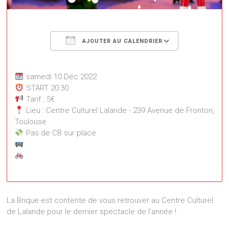
Télécharger ICS
Calendrier
AJOUTER AU CALENDRIER
samedi 10 Déc 2022
START 20:30
Tarif : 5€
Lieu : Centre Culturel Lalande - 239 Avenue de Fronton,
Toulouse
Pas de CB sur place
Centre Culturel Lalande
239 Avenue de Fronton - Toulouse
La Brique est contente de vous retrouver au Centre Culturel
Événements
de Lalande pour le dernier spectacle de l’année !