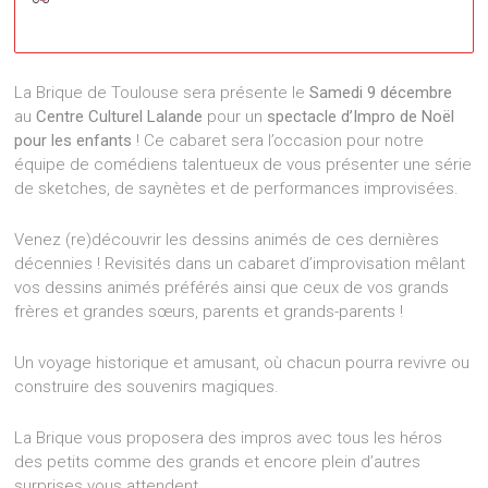
Centre Culturel Lalande
239 Avenue de Fronton - Toulouse
La Brique de Toulouse sera présente le
Samedi 9 décembre
Événements
au
Centre Culturel Lalande
pour un
spectacle d’Impro de Noël
pour les enfants
! Ce cabaret sera l’occasion pour notre
équipe de comédiens talentueux de vous présenter une série
de sketches, de saynètes et de performances improvisées.
Venez (re)découvrir les dessins animés de ces dernières
décennies ! Revisités dans un cabaret d’improvisation mêlant
vos dessins animés préférés ainsi que ceux de vos grands
frères et grandes sœurs, parents et grands-parents !
Un voyage historique et amusant, où chacun pourra revivre ou
construire des souvenirs magiques.
La Brique vous proposera des impros avec tous les héros
des petits comme des grands et encore plein d’autres
surprises vous attendent.