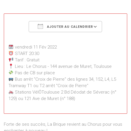
Télécharger ICS
Calendrier
AJOUTER AU CALENDRIER
vendredi 11 Fév 2022
START 20:30
Tarif : Gratuit
Lieu : Le Chorus - 144 avenue de Muret, Toulouse
Pas de CB sur place
Bus arrêt "Croix de Pierre" des lignes 34, 152, L4, L5
Tramway T1 ou T2 arrêt "Croix de Pierre"
Stations VélÔToulouse 2 Bd Déodat de Séverac (n°
129) ou 121 Ave de Muret (n° 188)
Le Chorus
144 avenue de Muret - Toulouse
Forte de ses succès, La Brique revient au Chorus pour vous
Événements
enchanter à nouveau !