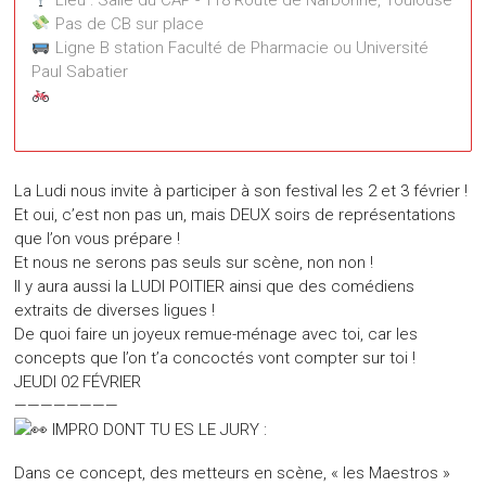
Pas de CB sur place
Ligne B station Faculté de Pharmacie ou Université
Paul Sabatier
Salle du CAP
118 Route de Narbonne - Toulouse
La Ludi nous invite à participer à son festival
les 2 et 3 février !
Événements
Et oui, c’est non pas un, mais DEUX soirs de représentations
que l’on vous prépare !
Et nous ne serons pas seuls sur scène, non non !
Il y aura aussi la LUDI POITIER ainsi que des comédiens
extraits de diverses ligues !
De quoi faire un joyeux remue-ménage avec toi, car les
concepts que l’on t’a concoctés vont compter sur toi !
JEUDI 02 FÉVRIER
————————
IMPRO DONT TU ES LE JURY :
Dans ce concept, des metteurs en scène, « les Maestros »