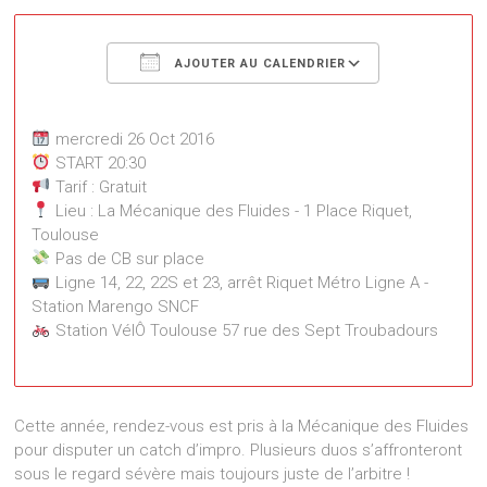
Télécharger ICS
Calendrier
AJOUTER AU CALENDRIER
mercredi 26 Oct 2016
START 20:30
Tarif : Gratuit
Lieu : La Mécanique des Fluides - 1 Place Riquet,
Toulouse
Pas de CB sur place
Ligne 14, 22, 22S et 23, arrêt Riquet Métro Ligne A -
Station Marengo SNCF
Station VélÔ Toulouse 57 rue des Sept Troubadours
La Mécanique des Fluides
1 Place Riquet - Toulouse
Cette année, rendez-vous est pris à la Mécanique des Fluides
Événements
pour disputer un catch d’impro. Plusieurs duos s’affronteront
sous le regard sévère mais toujours juste de l’arbitre !