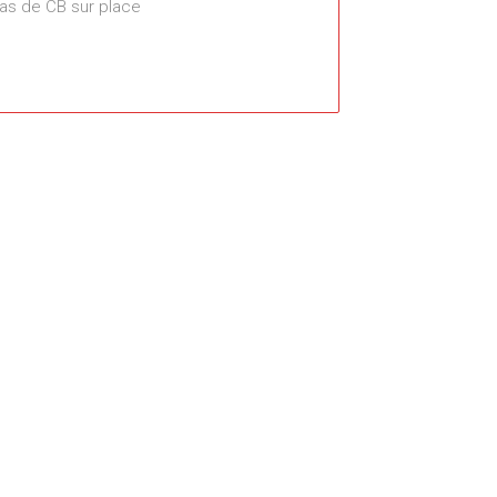
as de CB sur place
Centre Culturel Lalande
239 Avenue de Fronton - Toulouse
Événements