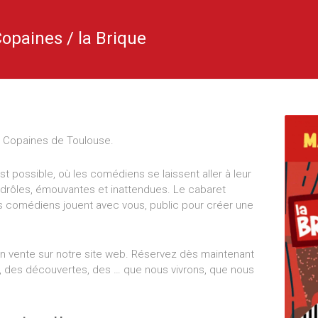
opaines / la Brique
es Copaines de Toulouse.
t possible, où les comédiens se laissent aller à leur
drôles, émouvantes et inattendues. Le cabaret
les comédiens jouent avec vous, public pour créer une
en vente sur notre site web. Réservez dès maintenant
s, des découvertes, des … que nous vivrons, que nous