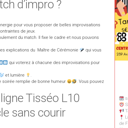
tch d’impro ?
nergie pour vous proposer de belles improvisations
contraintes de jeux.
oulement du match. Il fixe le cadre et nous pouvons
 les explications du Maître de Cérémonie
qui vous
qui voterez à chacune des improvisations pour
et lumière
.
e soirée remplie de bonne humeur
. Vous pouvez
 ligne Tisséo L10
s
S
le sans courir
Ta
Li
de F