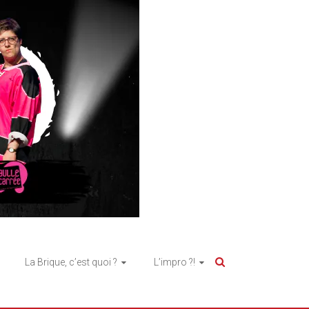
La Brique, c’est quoi ?
L’impro ?!