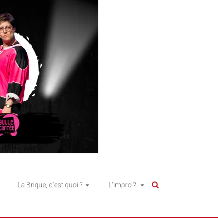
La Brique, c’est quoi ?
L’impro ?!