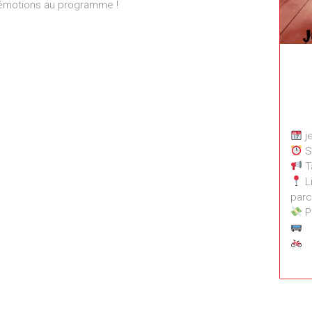
 émotions au programme !
j
S
Ta
Li
parc
P