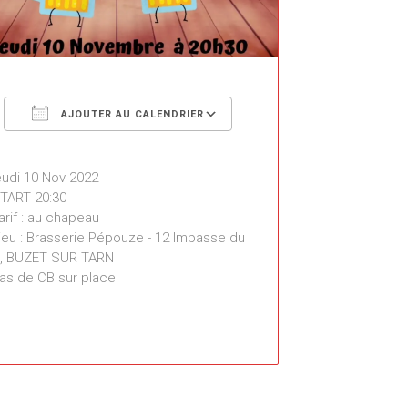
Télécharger ICS
Calendrier Google
AJOUTER AU CALENDRIER
eudi 10 Nov 2022
TART 20:30
rif : au chapeau
eu : Brasserie Pépouze - 12 Impasse du
, BUZET SUR TARN
as de CB sur place
Brasserie Pépouze
12 Impasse du parc - BUZET SUR