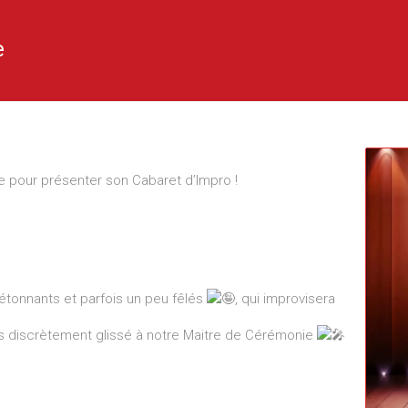
e
ze pour présenter son Cabaret d’Impro !
étonnants et parfois un peu fêlés
, qui improvisera
ras discrètement glissé à notre Maitre de Cérémonie