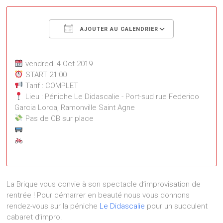
Télécharger ICS
Calendrier
AJOUTER AU CALENDRIER
vendredi 4 Oct 2019
START 21:00
Tarif : COMPLET
Lieu : Péniche Le Didascalie - Port-sud rue Federico
Garcia Lorca, Ramonville Saint Agne
Pas de CB sur place
Péniche Le Didascalie
Port-sud rue Federico Garcia Lorca - Ramonville
La Brique vous convie à son spectacle d’improvisation de
Saint Agne
rentrée ! Pour démarrer en beauté nous vous donnons
Événements
rendez-vous sur la péniche
Le Didascalie
pour un succulent
cabaret d’impro.