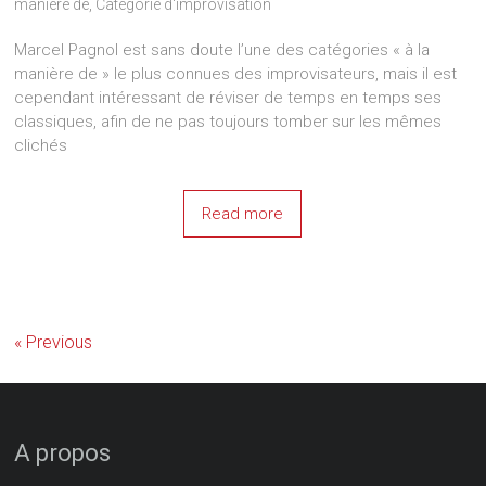
manière de
,
Catégorie d'improvisation
Marcel Pagnol est sans doute l’une des catégories « à la
manière de » le plus connues des improvisateurs, mais il est
cependant intéressant de réviser de temps en temps ses
classiques, afin de ne pas toujours tomber sur les mêmes
clichés
Read more
« Previous
A propos