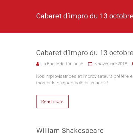
de
Toulouse
Cabaret d’impro du 13 octobr
Cabaret d’impro du 13 octobr
La Brique de Toulouse
5 novembre 2018
Nos improvisatrices et improvisateurs préféré·e·
moments du spectacle en images !
Read more
William Shakespeare