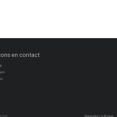
ons en contact
ok
ram
so
erved.
Rejoindre La Brique