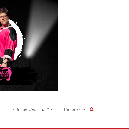
La Brique, c’est quoi ?
L’impro ?!