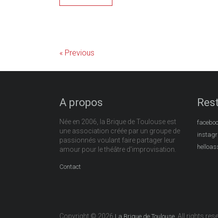
« Previous
A propos
Rest
Née en 2006, la Brique de Toulouse est
facebo
une association créée par un groupe de
instag
passionnés voulant faire partager leur
helloas
amour pour le théâtre d'improvisation.
Contact
Copyright © 2026
. All rights res
La Brique de Toulouse